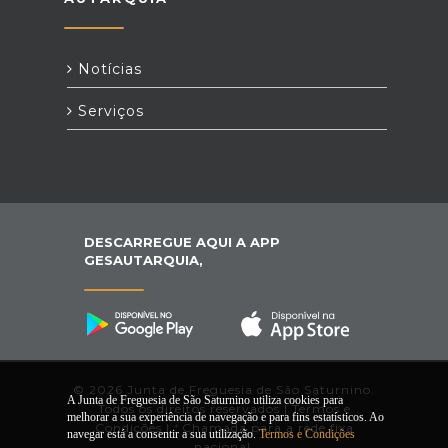
Notícias
Serviços
DESCARREGUE AQUI A APP
GESAUTARQUIA,
© 2026 Junta de Freguesia de São Saturnino.
A Junta de Freguesia de São Saturnino utiliza cookies para
Todos os direitos reservados |
Termos e
melhorar a sua experiência de navegação e para fins estatísticos. Ao
Condições
|
*
Chamada para a rede fixa
navegar está a consentir a sua utilização.
Termos e Condições
nacional.