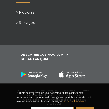
Notícias
Serviços
DESCARREGUE AQUI A APP
GESAUTARQUIA,
© 2026 Junta de Freguesia de São Saturnino.
A Junta de Freguesia de São Saturnino utiliza cookies para
Todos os direitos reservados |
Termos e
melhorar a sua experiência de navegação e para fins estatísticos. Ao
Condições
|
*
Chamada para a rede fixa
navegar está a consentir a sua utilização.
Termos e Condições
nacional.