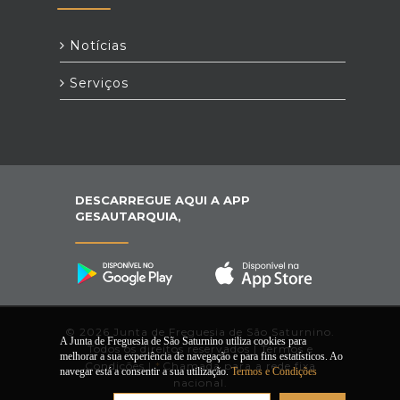
Notícias
Serviços
DESCARREGUE AQUI A APP
GESAUTARQUIA,
© 2026 Junta de Freguesia de São Saturnino.
A Junta de Freguesia de São Saturnino utiliza cookies para
Todos os direitos reservados |
Termos e
melhorar a sua experiência de navegação e para fins estatísticos. Ao
Condições
|
*
Chamada para a rede fixa
navegar está a consentir a sua utilização.
Termos e Condições
nacional.