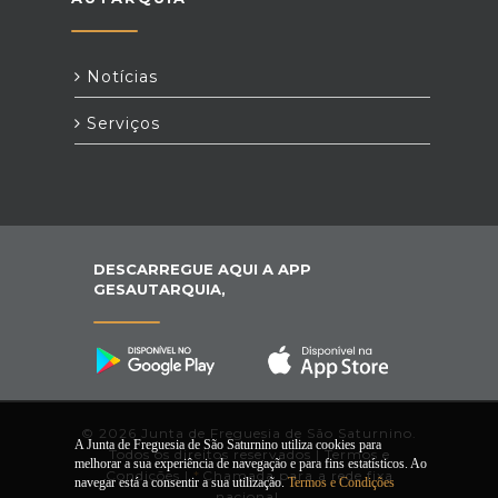
Notícias
Serviços
DESCARREGUE AQUI A APP
GESAUTARQUIA,
© 2026 Junta de Freguesia de São Saturnino.
A Junta de Freguesia de São Saturnino utiliza cookies para
Todos os direitos reservados |
Termos e
melhorar a sua experiência de navegação e para fins estatísticos. Ao
Condições
|
*
Chamada para a rede fixa
navegar está a consentir a sua utilização.
Termos e Condições
nacional.